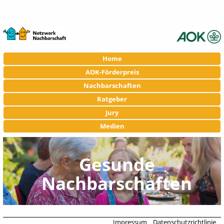
Navigation
Home
überspringen
AOK-Förderpreis
Nachbarschaften
Ratgeber
Jury
Medien
Gesunde
Nachbarschaften
Impressum
Datenschutzrichtlinie