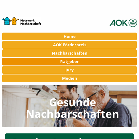
Navigation
Home
überspringen
AOK-Förderpreis
Nachbarschaften
Ratgeber
Jury
Medien
Gesunde
Nachbarschaften