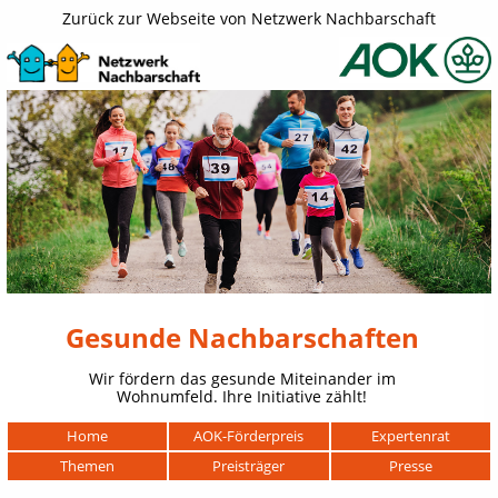
Zurück zur Webseite von Netzwerk Nachbarschaft
Gesunde Nachbarschaften
Wir fördern das gesunde Miteinander im
Wohnumfeld. Ihre Initiative zählt!
Navigation
Home
AOK-Förderpreis
Expertenrat
überspringen
Themen
Preisträger
Presse