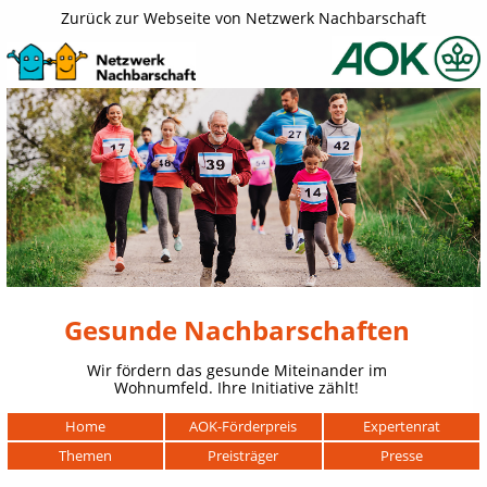
Zurück zur Webseite von Netzwerk Nachbarschaft
Gesunde Nachbarschaften
Wir fördern das gesunde Miteinander im
Wohnumfeld. Ihre Initiative zählt!
Navigation
Home
AOK-Förderpreis
Expertenrat
überspringen
Themen
Preisträger
Presse