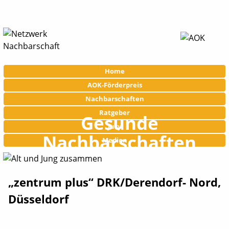
Navigation
Home
überspringen
AOK-Förderpreis
Nachbarschaften
Ratgeber
Gesunde
Jury
Nachbarschaften
Medien
„zentrum plus“ DRK/Derendorf- Nord,
Düsseldorf