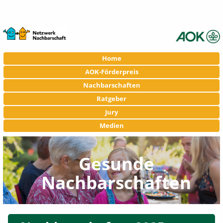
Navigation
Home
überspringen
AOK-Förderpreis
Nachbarschaften
Ratgeber
Jury
Medien
Gesunde
Nachbarschaften