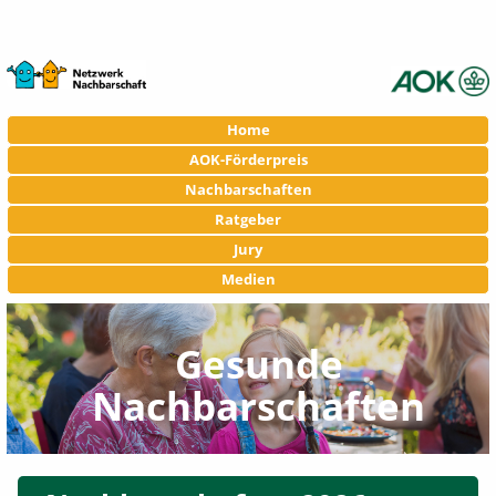
Navigation
Home
überspringen
AOK-Förderpreis
Nachbarschaften
Ratgeber
Jury
Medien
Gesunde
Nachbarschaften