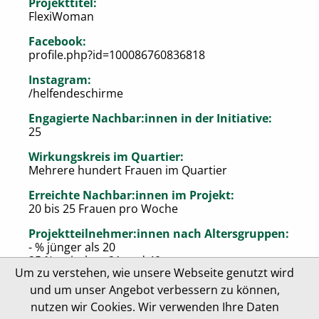
Projekttitel:
FlexiWoman
Facebook:
profile.php?id=100086760836818
Instagram:
/helfendeschirme
Engagierte Nachbar:innen in der Initiative:
25
Wirkungskreis im Quartier:
Mehrere hundert Frauen im Quartier
Erreichte Nachbar:innen im Projekt:
20 bis 25 Frauen pro Woche
Projektteilnehmer:innen nach Altersgruppen:
- % jünger als 20
25 % zwischen 21 und 40
Um zu verstehen, wie unsere Webseite genutzt wird
75 % zwischen 41 und 75
- % älter als 75
und um unser Angebot verbessern zu können,
nutzen wir Cookies. Wir verwenden Ihre Daten