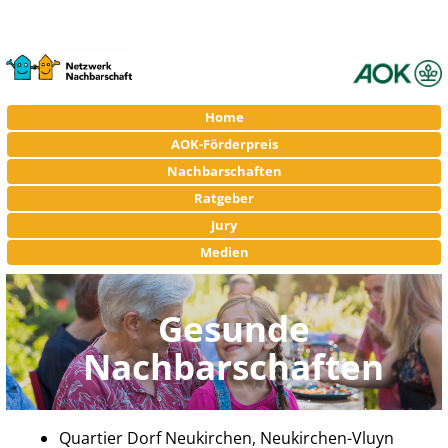
Navigation
Home
überspringen
AOK-Förderpreis
Nachbarschaften
Ratgeber
Jury
Medien
Gesunde
Nachbarschaften
Quartier Dorf Neukirchen, Neukirchen-Vluyn