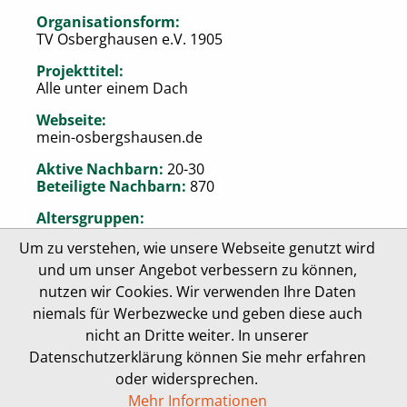
Organisationsform:
TV Osberghausen e.V. 1905
Projekttitel:
Alle unter einem Dach
Webseite:
mein-osbergshausen.de
Aktive Nachbarn:
20-30
Beteiligte Nachbarn:
870
Altersgruppen:
% jünger als 20: 23
Um zu verstehen, wie unsere Webseite genutzt wird
% zwischen 21 und 40: 44
% zwischen 41 und 75: 25
und um unser Angebot verbessern zu können,
% älter als 75: 8
nutzen wir Cookies. Wir verwenden Ihre Daten
niemals für Werbezwecke und geben diese auch
nicht an Dritte weiter. In unserer
Datenschutzerklärung können Sie mehr erfahren
Impressum
Datenschutzrichtlinie
oder widersprechen.
Mehr Informationen