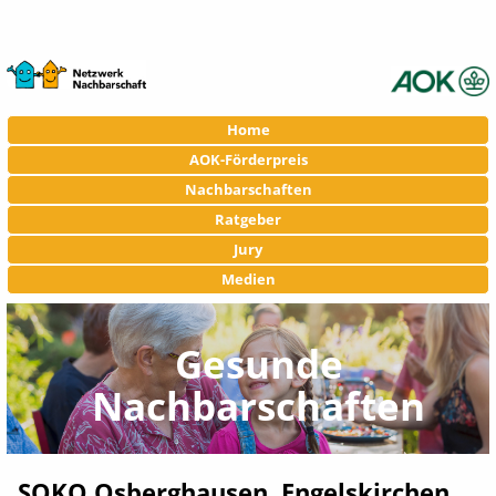
Navigation
Home
überspringen
AOK-Förderpreis
Nachbarschaften
Ratgeber
Jury
Medien
Gesunde
Nachbarschaften
SOKO Osberghausen, Engelskirchen