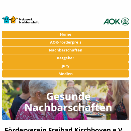
Navigation
Home
überspringen
AOK-Förderpreis
Nachbarschaften
Ratgeber
Jury
Medien
Gesunde
Nachbarschaften
Förderverein Freibad Kirchhoven e.V.,